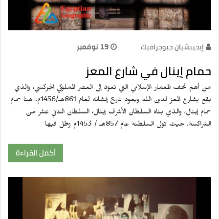
إيجيبشيان جيوجرافيك
19 نوفمبر
حمام إينال في شارع المعز
من أهم تحف المعمار الإسلامي التي تعود إلى العصر المملوكي الجركسي، والذي
يقع بشارع المعز لدين الله ويعود تاريخ إنشائه لعام ‏861‏هـ‏/1456‏م‏. هنا حمام
حمام إينال، والذي بناه السلطان الأشرف إينال، السلطان الثاني عشر من
الشراكسة، حيث تولى السلطنة عام 857هـ / 1453م وظل فيها
أكمل القراءة