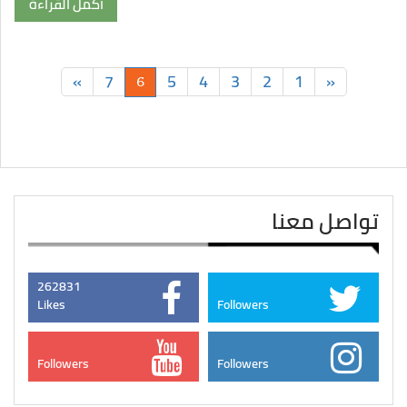
أكمل القراءة
»
7
5
4
3
2
1
«
6
تواصل معنا
262831
Likes
Followers
Followers
Followers