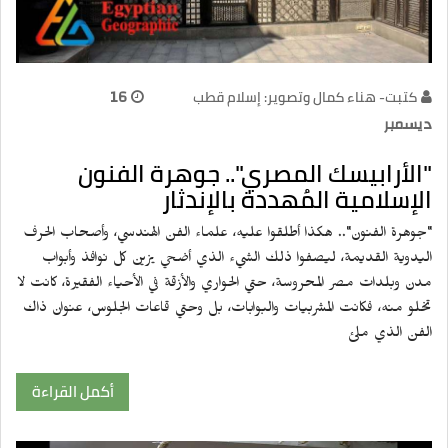
كتبت- هناء كمال وتصوير: إسلام قطب
16
ديسمبر
"الأرابيسك المصري".. جوهرة الفنون
الإسلامية المُهددة بالإندثار
"جوهرة الفنون".. هكذا أطلقوا عليه، علماء الفن الهندسي، وأصحاب الحرف
اليدوية القديمة، ليصفوا ذلك الشيء الذي أضحي يزين كل نوافذ وأبواب
مدن وبلدات مصر المحروسة، حتي الحواري والأزقة في الأحياء الفقيرة، كانت لا
تخلو منه، فكانت المشربيات والبوابات، بل وحتي قاعات الجلوس، عنوان ذاك
الفن الذي ملئ
أكمل القراءة