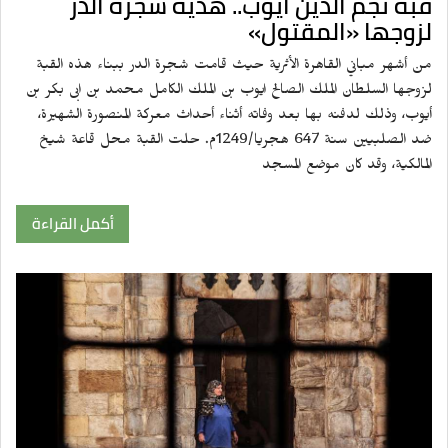
قبة نجم الدين أيوب.. هدية شجرة الدر
لزوجها «المقتول»
من أشهر مباني القاهرة الأثرية حيث قامت شجرة الدر ببناء هذه القبة
لزوجها السلطان الملك الصالح ايوب بن الملك الكامل محمد بن ابى بكر بن
أيوب، وذلك لدفنه بها بعد وفاته أثناء أحداث معركة المنصورة الشهيرة،
ضد الصلبيين سنة 647 هجريا/1249م. حلت القبة محل قاعة شيخ
المالكية، وقد كان موضع المسجد
أكمل القراءة