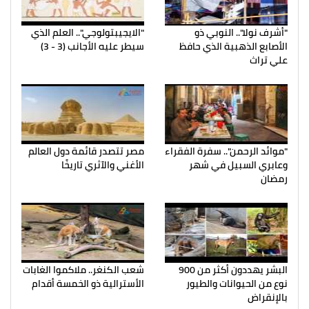
"أشرف نولا".. النوبي ذو
"الايجيبتولوجي".. العلم الذي
الأصابع الذهبية الذي حافظ
سيطر عليه الأجانب (3 - 3)
علي تراث
"موائد الرحمن".. سفرة الفقراء
مصر تتصدر قائمة دول العالم
وعابري السبيل في شهر
الأغني والآثري تاريخًا
رمضان
البشر يهددون أكثر من 900
شعب الكنغر.. ملاكموا الغابات
نوع من الحيوانات والطيور
الأسترالية ذو الخمسة أقدام
بالإنقراض