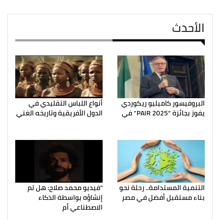
الأحدث
البروفيسور كاميليو ريكوردي
أنواع اللباس التقليدي في
يفوز بجائزة “PAIR 2025” في
الدول الأفريقية وتاريخه الغني
التنمية المستدامة.. رحلة نحو
"فيديو محمد صلاح: هل تم
بناء مستقبل أفضل في مصر
إنشاؤه بواسطة الذكاء
الاصطناعي أم