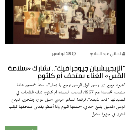
تهاني عبد السلام:
18 نوفمبر
"الإيجيبشيان جيوجرافيك".. تشارك «سلامة
القس» الغناء بمتحف أم كلثوم
"عايزنا نرجع زي زمان قول الزمان ارجع يا زمان".. منذ خمسين عامًا
مضت، تحديدا عام 1967، أبدعت السيدة أم كلثوم، تلك الكلمات في
قصيدتها "فات الميعاد"، لرائعة الشاعر مرسي جميل عزيز، وتلحين مُبدع
الزمن الجميل بليغ حمدي، سمعتها اليوم وأنا أخطو بقدمي متحفها كوكب
الشرق في جزيرة منيل