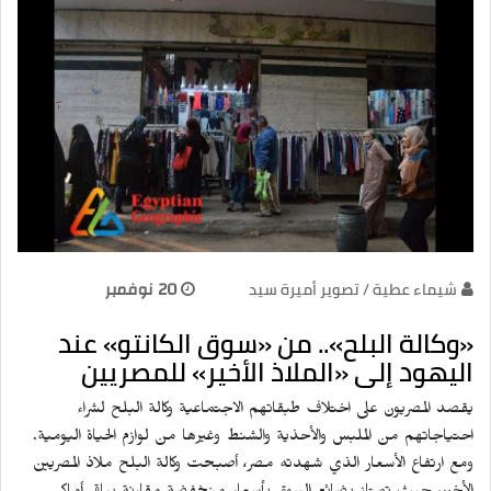
شيماء عطية / تصوير أميرة سيد
20 نوفمبر
«وكالة البلح».. من «سوق الكانتو» عند
اليهود إلى «الملاذ الأخير» للمصريين
يقصد المصريون على اختلاف طبقاتهم الاجتماعية وكالة البلح لشراء
احتياجاتهم من الملبس والأحذية والشنط وغيرها من لوازم الحياة اليومية.
ومع ارتفاع الأسعار الذي شهدته مصر، أصبحت وكالة البلح ملاذ المصريين