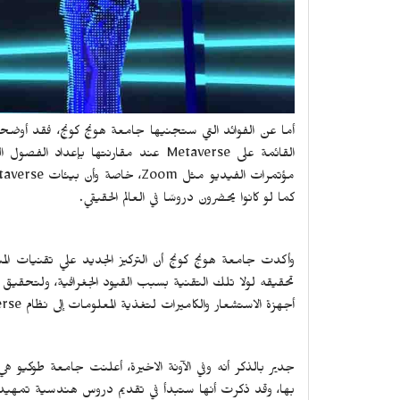
أما عن الفوائد التي ستجنيها جامعة هونج كونج، فقد أوضحت
القائمة على
Metaverse
عند مقارنتها بإعداد الفصول ال
مؤتمرات الفيديو مثل
Zoom
، خاصة وأن بيئات
taverse
كما لو كانوا يحضرون دروسًا في العالم الحقيقي.
وأكدت جامعة هونج كونج أن التركيز الجديد علي تقنيات الم
تحقيقه لولا تلك التقنية بسبب القيود الجغرافية، ولتحقيق ه
أجهزة الاستشعار والكاميرات لتغذية المعلومات إلى نظام
erse
جدير بالذكر أنه وفي الآونة الاخيرة، أعلنت جامعة طوكيو
بها، وقد ذكرت أنها ستبدأ في تقديم دروس هندسية تمهيدي