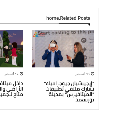
home.Related Posts
13 أغسطس
12 أغسطس
"إيجيبشيان جيوجرافيك"
داخل ميتاف
تشارك ملتقي تطبيقات
الأراضي وال
"الميتافيرس" بمدينة
متاح للجمي
بورسعيد