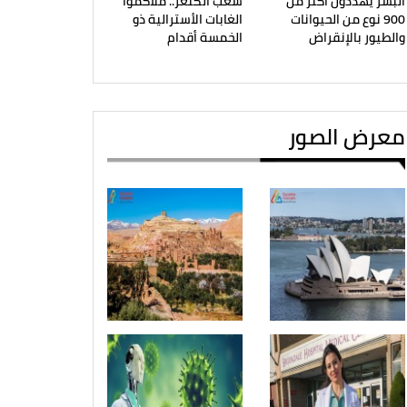
البشر يهددون أكثر من
شعب الكنغر.. ملاكموا
900 نوع من الحيوانات
الغابات الأسترالية ذو
والطيور بالإنقراض
الخمسة أقدام
معرض الصور