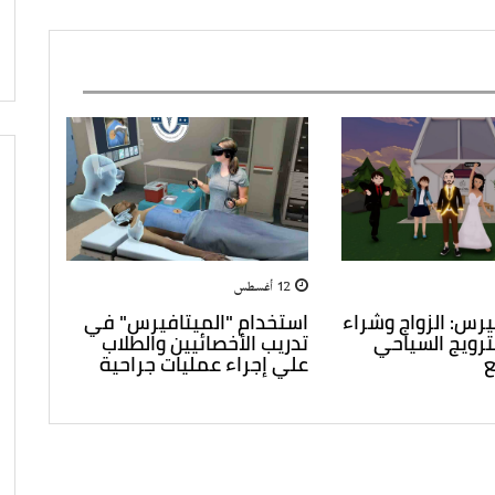
12 أغسطس
يرس: الزواج وشراء
استخدام "الميتافيرس" في
ترويج السياحي
تدريب الأخصائيين والطلاب
ع
علي إجراء عمليات جراحية