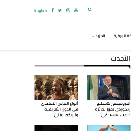
English
ة الورقية
المزيد
الأحدث
البروفيسور كاميليو
أنواع اللباس التقليدي
ريكوردي يفوز بجائزة
في الدول الأفريقية
“PAIR 2025” في
وتاريخه الغني