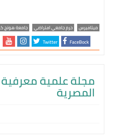
ميتافيرس
حرم جامعي افتراضي
جامعة هونج كو
Twitter
FaceBock
مجلة علمية معرفية و
المصرية