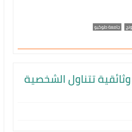
نج
جامعة طوكيو
ثائقية تتناول الشخصية