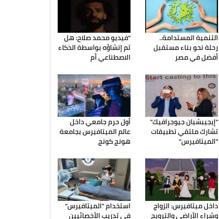
التنمية المستدامة..
"فيديو محمد صلاح: هل
رحلة نحو بناء مستقبل
تم إنشاؤه بواسطة الذكاء
أفضل في مصر
الاصطناعي أم
"إيجيبشيان جيوجرافيك"
أول حرم جامعي داخل
تشارك ملتقي تطبيقات
عالم الميتافيرس بجامعة
"الميتافيرس"
هونج كونج
داخل ميتافيرس: الزواج
استخدام "الميتافيرس"
وشراء الأراضي والترويج
في تدريب الأخصائيين