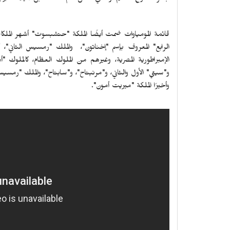
قائمة المومياوات ضمت أيضًا الملكة "حتشبسوت" أشهر الملكات
الرابع" المعروف بإسم "إخناتون"، والملك "رمسيس الثاني"، 
الإمبراطورية المصرية، وغيرهم من الملوك العظام، كالملوك "
و"سيتي" الأول والثاني، و"مرنبتاح"، و"سابتاح"، والملك "رمسيس
وأخيرًا الملكة "ميريت أمون".