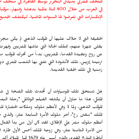
المتحف المصري بميدان التحرير بوسط القاهرة، إلي متحف الحض
إلي الغرب من خلال 400 قناة عالمية بدهش
الإنكسارات التي تعرضوا لها السنوات الماضية، ليكتشِف الجميع أ
يقلن شهرة عنهم، فتلك الحالة التي عاشها المصريين وابهرت ال
عن روح وعقيدة القدماء المصريين، بدءاً من تحرك الموكب من م
ترنيمة إيزيس، تلك الأنشودة التي تغني بها الشعب المصري دون أ
زمنية إلي تلك الحِقبة القَديمة.
هل تستحق تلك المومياوات أن تُحدث تلك الضحة في شوارع
الملكي، هذا ما حاول أن يكشفه الفيلم الوثائقي "رحلة البع
الموكب الذهبي، ولما لا وهي لأعظم ملوك وملكات الحضارة ال
أعظم ملوك مصر علي الإطلاق، فقد كان أول من بدأ القتال 
من الاسرة الثامنة عشر، وهي زوجة الملك أحمس الأول طارد
أباطرة التاريخ القديم، والذي أسس عام 1479 قبل الميلاد أكبر إمبراطورية إمتدت أربعة قرون.