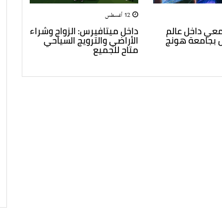
12 أغسطس
معي داخل عالم
داخل ميتافيرس: الزواج وشراء
 بجامعة هونج
الأراضي والترويج السياحي
متاح للجميع