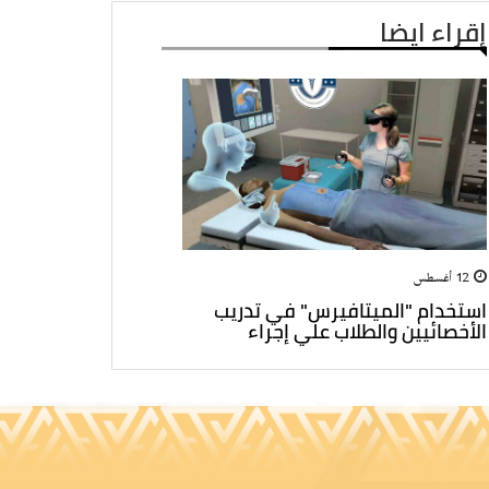
إقراء ايضا
12 أغسطس
استخدام "الميتافيرس" في تدريب
الأخصائيين والطلاب علي إجراء