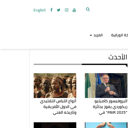
English
ة الورقية
المزيد
الأحدث
البروفيسور كاميليو
أنواع اللباس التقليدي
ريكوردي يفوز بجائزة
في الدول الأفريقية
“PAIR 2025” في
وتاريخه الغني