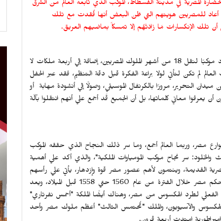
ارة المصرية في مدينة الفُسطاط، الموكب الذي تابعه العالم من الشرق
ة وإنبهار، موكِبا أعاد للمصريين هويتهم التي ظن الْبعض أنها فُقدت مع تلك
ن تلك الإنكسارات مَا زَادَتْهُم إلا تمسكاً بماضيهم العريق.
الحقيقة التي لا خلاف عليها أن الموكب الذهبي لم يكن مجرد موكبًا لنقل 18 من أشهر الملوك المصريين، إضافة إلي أربعة ملكات لا
عالم لم تكن لتأتي لولا براعة الفكرة قبل دقة التنظيم، فقد عبر الحفل
يدان التحرير، مرورًا بالكرنفال الموسيقي، وصولًا إلي أنشودة مهابة أو
ن يعرفوا معاني كلماتها، بل أن الجميع قَد أجمع علي أنهم انتقَلوا بآلَة
 مصر، وربما العالم أجمع، وما سر ذلك النجاح الذي حققه الموكب
ث والخلود: سر نجاح موكب المومياوات الملكية"، والذي أكد علي أهمية
مصرية القديمة، وينتمون لأهم عصور مصر قوة وإزدهار، يأتي علي رأسهم
الملك "سقنن رع"، أخر ملوك الأسرة السابعة عشر، والذي حكم مصر خلال الفترة من عام 1560 حتي 1558 قبل الميلاد، ويعد
الفعلي لطرد الهكسوس من مصر، وهناك أيضًا الملكة "أحمس نفرتاري"
 الهكسوس والآسيويون، والملك "تُحتمس الثالث" أعظم ملوك مصر وأحد