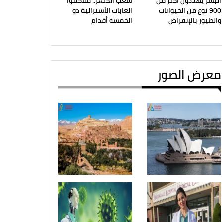
البشر يهددون أكثر من
شعب الكنغر.. ملاكموا
900 نوع من الحيوانات
الغابات الأسترالية ذو
والطيور بالإنقراض
الخمسة أقدام
معرض الصور