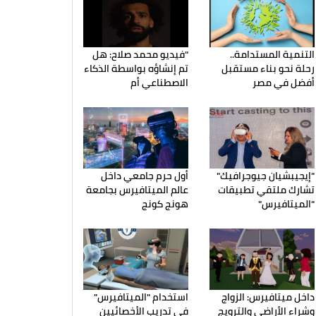
التنمية المستدامة..
"فيديو محمد صلاح: هل
رحلة نحو بناء مستقبل
تم إنشاؤه بواسطة الذكاء
أفضل في مصر
الاصطناعي أم
"إيجيبشيان جيوجرافيك"
أول حرم جامعي داخل
تشارك ملتقي تطبيقات
عالم الميتافيرس بجامعة
"الميتافيرس"
هونج كونج
داخل ميتافيرس: الزواج
استخدام "الميتافيرس"
وشراء الأراضي والترويج
في تدريب الأخصائيين