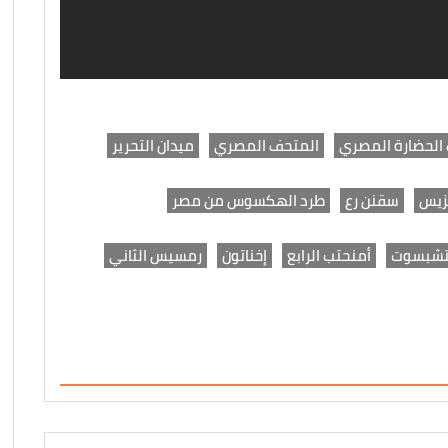
الحضارة المصري
المتحف المصري
ميدان التحرير
زيس
سقنن رع
طرد الهكسوس من مصر
شبسوت
أمنحتب الرابع
إخناتون
رمسيس الثاني