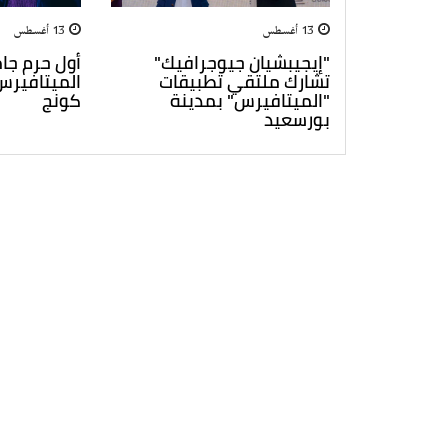
13 أغسطس
13 أغسطس
"إيجيبشيان جيوجرافيك"
أول حرم جا
تشارك ملتقي تطبيقات
الميتافيرس
"الميتافيرس" بمدينة
كونج
بورسعيد