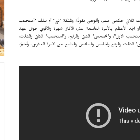
 اللاتي حكمن مصر، وأقواهن نفوذًا، والملكة "تيي" أم الملك "أمنحتب
أو الجد الأعظم بالأسرة التاسعة عشر، الأكثر شهرة والأقوي طوال عهد
أمنحتب الاول"، و"تحتمس" الثاني والرابع، و"أمنحتب" الثاني والثالث،
" الثالث والرابع والخامس والسادس والتاسع من الاسرة العشرين، وأخيرًا،