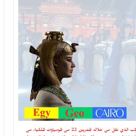
الكثير منا تسائل عن السر وراء نجاح ذلك الموكب الذهبي، الموكب الذي نقل من خلاله المصريين 22 من المومياوات الملكية، من