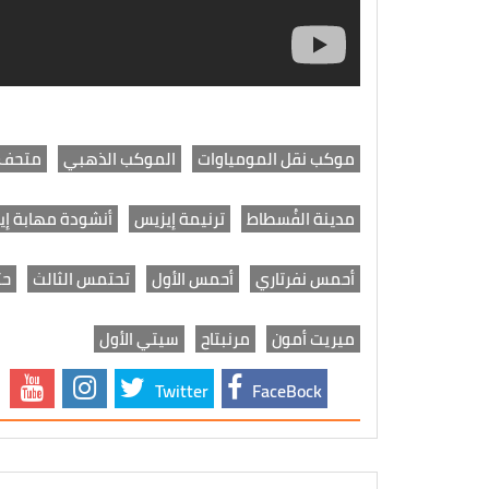
موكب نقل المومياوات
الموكب الذهبي
متحف 
مدينة الفُسطاط
ترنيمة إيزيس
أنشودة مهابة إي
أحمس نفرتاري
أحمس الأول
تحتمس الثالث
حت
ميريت أمون
مرنبتاح
سيتي الأول
Twitter
FaceBock