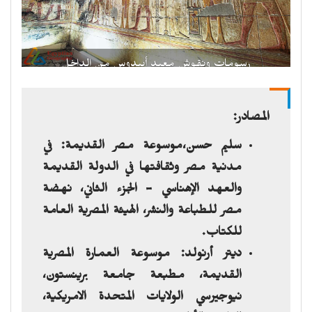
رسومات ونقوش معبد أبيدوس من الداخل
المصادر:
سليم حسن،موسوعة مصر القديمة: في
مدنية مصر وثقافتها في الدولة القديمة
والعهد الإهناسي - الجزء الثاني، نهضة
مصر للطباعة والنشر، الهيئة المصرية العامة
للكتاب.
ديتر أرنولد: موسوعة العمارة المصرية
القديمة، مطبعة جامعة برينستون،
نيوجيرسي الولايات المتحدة الامريكية،