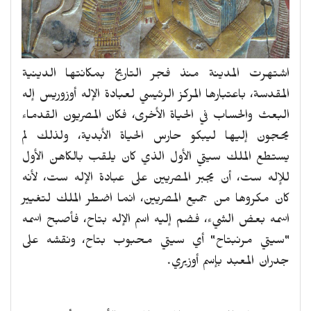
اشتهرت المدينة منذ فجر التاريخ بمكانتها الدينية
المقدسة، باعتبارها المركز الرئيسي لعبادة الإله أوزوريس إله
البعث والحساب في الحياة الأخرى، فكان المصريون القدماء
يحجون إليها ليبكو حارس الحياة الأبدية، ولذلك لم
يستطع الملك سيتي الأول الذي كان يلقب بالكاهن الأول
للإله ست، أن يجبر المصريين على عبادة الإله ست، لأنه
كان مكروها من جميع المصريين، انما اضطر الملك لتغيير
اسمه بعض الشيء، فضم إليه اسم الإله بتاح، فأصبح اسمه
"سيتي مرنبتاح" أي سيتي محبوب بتاح، ونقشه على
جدران المعبد بإسم أوزيري.