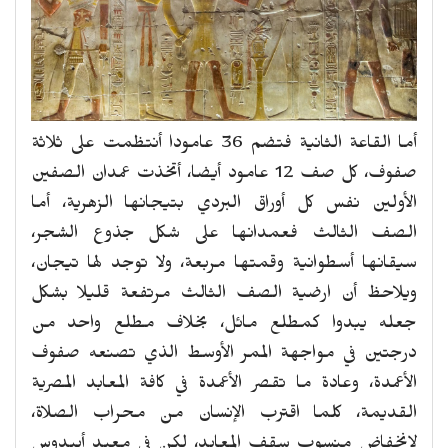
أما القاعة الثانية فتضم 36 عامودا أنتظمت على ثلاثة
صفوف، كل صف 12 عامود أيضا، أتخذت عمدان الصفين
الأولين نفس كل أوراق البردي بتيجانها الزهرية، أما
الصف الثالث فعمدانها على شكل جذوع الشجر،
سيقانها أسطوانية وقمتها مربعة، ولا توجد لها تيجان،
ويلاحظ أن ارضية الصف الثالث مرتفعة قليلا بشكل
جعله يبدوا كمطلع مائل، بخلاف مطلع واحد من
درجتين في مواجهة الممر الأوسط الذي تصنعه صفوف
الأعمدة، وعادة ما تقصر الأعمدة في كافة المعابد المصرية
القديمة، كلما اقترب الإنسان من محراب الصلاة،
لإنخفاض منسوب سقف المعابد، لكن في معبد أبيدوس