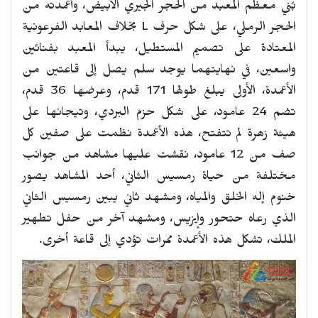
بُني معظم المعبد من الحجر الجيري الأبيض، وأعمدته من
الحجر الرملي، على شكل حرف
L
بخلاف المعابد الفرعونية
المعتادة على تصميم المستطيل، يبدأ المعبد بفنائين
واسعين، في نهايتهما يوجد سلم يصل إلى قاعتين من
الأعمدة، الأولى يبلغ طولها 171 قدم، وعرضها 36 قدم،
تضم 24 عامود، على شكل حزم البردي، وتيجانها على
هيئة زهرة لم تتفتح، هذه الأعمدة نظمت على صفين كل
صف من 12 عامود، نقشت عليها مشاهد من جوانب
مختلفة من حياة رمسيس الثاني، أحد المشاهد يصور
خنوم إله الخلق والمياه، ومشهد ثاني يبين رمسيس الثاني
الذي رعاه حتحور وإيزيس، ومشهد آخر من حفل تطهير
الملك، تشكل هذه الأعمدة ممرات تؤدي إلى قاعة أخرى.