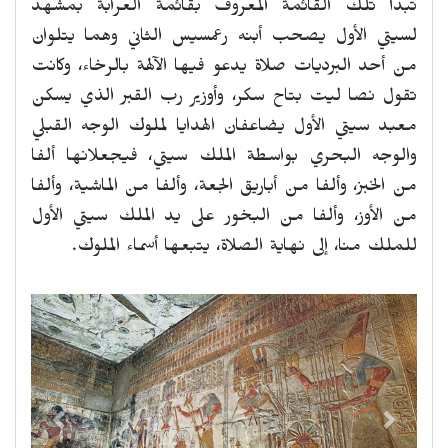
تبدأ تلك القائمة المعروف بقائمة العرابة بمشهد
لسيتي الأول يصحب أبنه رعمسيس الثاني وهما يتلوان
من أحد البرديات صلاة يدعو فيها الآلهة بالرخاء، وكانت
تقول نصا ليت بتاح سكر، وأوزير رب القبر الذي يسكن
معبد سيتي الأول يضاعفان الهدايا لملوك الوجه القبلي
والوجه البحري بواسطة الملك سيتي، فيجعلانها ألفا
من الخبز، وألفا من أباريق الجعة، وألفا من الماشية، وألفا
من الأوز، وألفا من البخور على يد الملك سيتي الأول
للملك منا، إلى نهاية الصلاة، يتبعها أسماء الملوك.
revious
Next