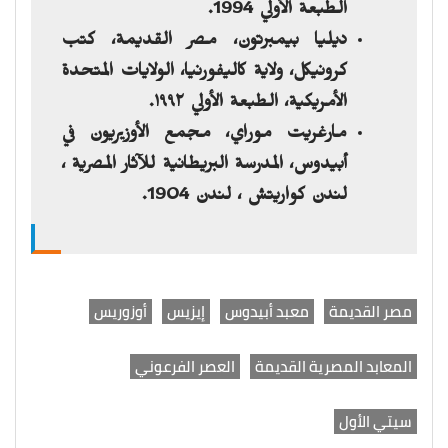
الطبعة الأولي 1994.
ديليا بيمبرتون، مصر القديمة، كتب
كرونيكل، ولاية كاليفورنيا، الولايات المتحدة
الأمريكية، الطبعة الأولي ١٩٩٢.
مارغريت موراي، مجمع الأوزيريون في
أبيدوس، المدرسة البريطانية للآثار المصرية ،
لندن كواريتش ، لندن 1904.
مصر القديمة
معبد أبيدوس
إيزيس
أوزوريس
المعابد المصرية القديمة
العصر الفرعوني
سيتي الأول