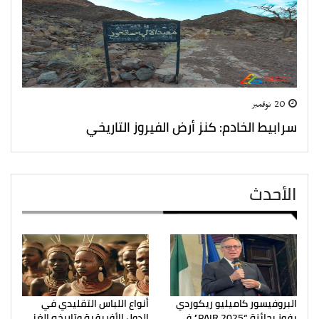
20 نوفمبر
سرابيط الخادم: كنز أرض الفيروز التاريخي
الأحدث
البروفيسور كاميليو ريكوردي
أنواع اللباس التقليدي في
يفوز بجائزة “PAIR 2025” في
الدول الأفريقية وتاريخه الغني