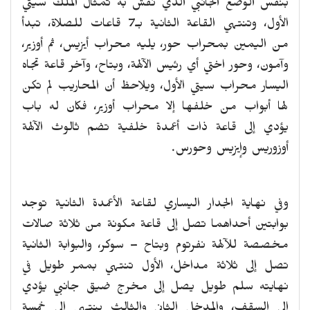
بنفس الوضع الجانبي الذي نقش به تمثال الملك سيتي
الأول، وتنتهي القاعة الثانية بـ7 قاعات للصلاة، تبدأ
من اليمين بمحراب حور، يليه محراب أيزيس، ثم أوزير،
وآمون، وحور اختي أي رئيس الآلهة، وبتاح، وآخر قاعة تجاه
اليسار محراب سيتي الأول، ويلاحظ أن المحاريب لم تكن
لها أبواب من خلفها إلا محراب أوزير، فكان له باب
يؤدي إلى قاعة ذات أعمدة خلفية تضم ثالوث الآلهة
أوزوريس وإيزيس وحورس.
وفي نهاية الجدار اليساري لقاعة الأعمدة الثانية توجد
بوابتين أحداهما تصل إلى قاعة مكونة من ثلاثة صالات
مخصصة للآلهة نفرتوم وبتاح – سوكر، والبوابة الثانية
تصل إلى ثلاثة مداخل، الأول تنتهي بممر طويل في
نهايته سلم طويل يصل إلى مخرج ضيق جانبي يؤدي
إلى السقف، والمدخل الثاني والثالث ينتهي الى خمسة