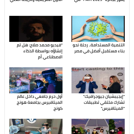
التنمية المستدامة.. رحلة نحو
"فيديو محمد صلاح: هل تم
بناء مستقبل أفضل في مصر
إنشاؤه بواسطة الذكاء
الاصطناعي أم
"إيجيبشيان جيوجرافيك"
أول حرم جامعي داخل عالم
تشارك ملتقي تطبيقات
الميتافيرس بجامعة هونج
"الميتافيرس"
كونج