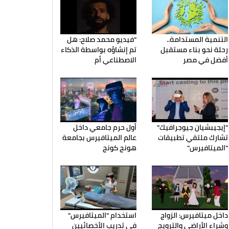
التنمية المستدامة..
"فيديو محمد صلاح: هل
رحلة نحو بناء مستقبل
تم إنشاؤه بواسطة الذكاء
أفضل في مصر
الاصطناعي أم
"إيجيبشيان جيوجرافيك"
أول حرم جامعي داخل
تشارك ملتقي تطبيقات
عالم الميتافيرس بجامعة
"الميتافيرس"
هونج كونج
داخل ميتافيرس: الزواج
استخدام "الميتافيرس"
وشراء الأراضي والترويج
في تدريب الأخصائيين