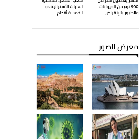
البشر يهددون أكثر من
شعب الكنغر.. ملاكموا
900 نوع من الحيوانات
الغابات الأسترالية ذو
والطيور بالإنقراض
الخمسة أقدام
معرض الصور