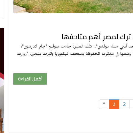
 ترك لمصر أهم متاحفها
عد أيامي منذ مولدي".. تلك العبارة جاءت بتوقيع "جاير أندرسون"،
وصفها في مذكراته المحفوظة بمتحف فيكتوريا والبرت بلندن. "روبرت
أكمل القراءة
2
»
3