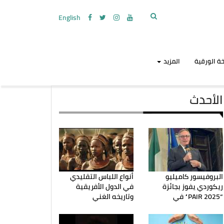
English
ة الورقية
المزيد
الأحدث
البروفيسور كاميليو
أنواع اللباس التقليدي
ريكوردي يفوز بجائزة
في الدول الأفريقية
“PAIR 2025” في
وتاريخه الغني