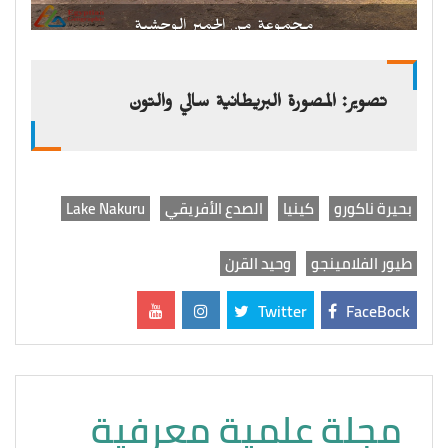
مجموعة من الحمير الوحشية
تصوير: المصورة البريطانية سالي والتون
بحيرة ناكورو
كينيا
الصدع الأفريقي
Lake Nakuru
طيور الفلامينجو
وحيد القرن
Twitter
FaceBock
مجلة علمية معرفية