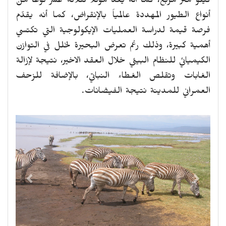
كيلو متر مربع، كما أنه يُعد موئلاً لثلاثة عشر نوعاً من
أنواع الطيور المهددة عالمياً بالإنقراض، كما أنه يقدّم
فرصة قيمة لدراسة العمليات الإيكولوجية التي تكتسي
أهمية كبيرة، وذلك رغم تعرض البحيرة لخلل في التوازن
الكيميائي للنظام البيئي خلال العقد الاخير، نتيجة لإزالة
الغابات وتقلص الغطاء النباتي، بالإضافة للزحف
العمراني للمدينة نتيجة الفيضانات.
revious
Next