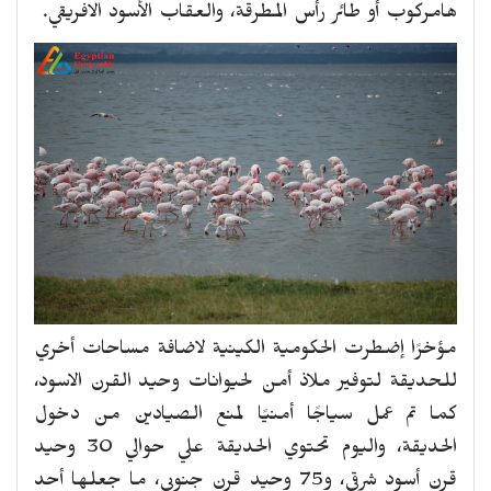
هامركوب أو طائر رأس المطرقة، والعقاب الأسود الافريقي.
مؤخرًا إضطرت الحكومية الكينية لاضافة مساحات أخري
للحديقة لتوفير ملاذ أمن لحيوانات وحيد القرن الاسود،
كما تم عمل سياجًا أمنيًا لمنع الصيادين من دخول
الحديقة، واليوم تحتوي الحديقة علي حوالي 30 وحيد
قرن أسود شرقي، و75 وحيد قرن جنوبي، ما جعلها أحد