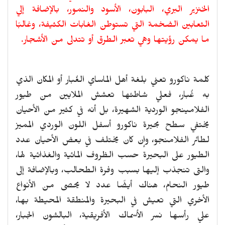
الخنزير البري، البابون، الأسود والنمور، بالإضافة إلي
الثعابين الضخمة التي تستوطن الغابات الكثيفة، وغالبًا
ما يمكن رؤيتها وهي تعبر الطرق أو تتدلى من الأشجار.
كلمة ناكورو تعني بلغة أهل الماساي الغُبار أو المكان الذي
به غُبار، فعلي شاطئها تعشش الملايين من طيور
الفلامينجو الوردية الشهيرة، بل أنه في كثير من الأحيان
يختفي سطح بحيرة ناكورو أسفل اللون الوردي المميز
لطائر الفلامنجو، وإن كان يختلف في بعض الأحيان عدد
الطيور على البحيرة حسب الظروف المائية والغذائية لها،
والتى تنجذب إليها بسبب وفرة الطحالب، وبالإضافة إلى
طيور النحام، هناك أيضًا عدد لا يحصى من الأنواع
الأخري التي تعيش في البحيرة والمنطقة المحيطة بها،
علي رأسها نسر الأسماك الأفريقية، البالشون الجبار،