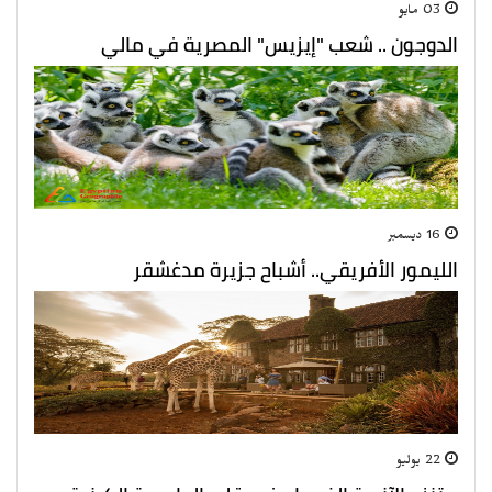
03 مايو
الدوجون .. شعب "إيزيس" المصرية في مالي
16 ديسمبر
الليمور الأفريقي.. أشباح جزيرة مدغشقر
22 يوليو