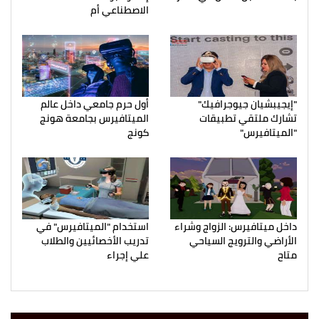
الاصطناعي أم
"إيجيبشيان جيوجرافيك"
أول حرم جامعي داخل عالم
تشارك ملتقي تطبيقات
الميتافيرس بجامعة هونج
"الميتافيرس"
كونج
داخل ميتافيرس: الزواج وشراء
استخدام "الميتافيرس" في
الأراضي والترويج السياحي
تدريب الأخصائيين والطلاب
متاح
علي إجراء