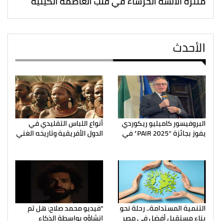
متنزه الآنسة الخرساء في قلب العاصمة الكينية
الأحدث
البروفيسور كاميليو ريكوردي
أنواع اللباس التقليدي في
يفوز بجائزة “PAIR 2025” في
الدول الأفريقية وتاريخه الغني
التنمية المستدامة.. رحلة نحو
"فيديو محمد صلاح: هل تم
بناء مستقبل أفضل في مصر
إنشاؤه بواسطة الذكاء