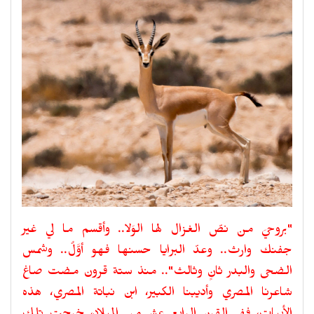
"بروحيَ من نصّ الغزال لها الوَلا.. وأقسم ما لي غير
جفنك وارث.. وعدّ البرايا حسنها فهو أوَّلٌ.. وشمس
الضحى والبدر ثانٍ وثالث".. منذ ستة قرون مضت صاغ
شاعرنا المصري وأديبنا الكبير، ابن نباتة المصري، هذه