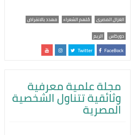
الغزال المصرى
مُلهم الشعراء
مهدد بالانقراض
دوركاس
الريم
Twitter
FaceBock
مجلة علمية معرفية
وثائقية تتناول الشخصية
المصرية