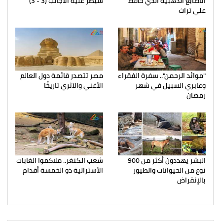
الأصابع الذهبية الذي حافظ
سيطر عليه الأجانب (3 - 3)
علي تراث
"موائد الرحمن".. سفرة الفقراء
مصر تتصدر قائمة دول العالم
وعابري السبيل في شهر
الأغني والآثري تاريخًا
رمضان
البشر يهددون أكثر من 900
شعب الكنغر.. ملاكموا الغابات
نوع من الحيوانات والطيور
الأسترالية ذو الخمسة أقدام
بالإنقراض