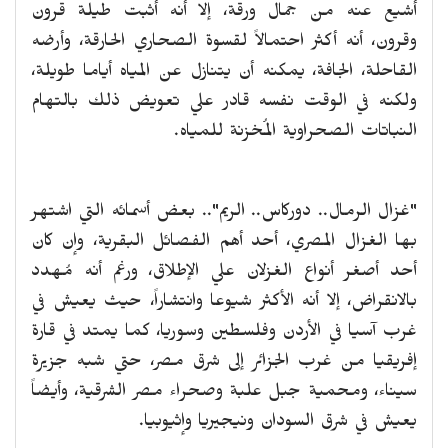
أُشيع عنه من جمال ورقة، إلا أنه أثبت طيلة قرون
وقرون، أنه أكثر احتمالاً لقسوة الصحاري الحارقة، وأرضه
القاحلة، الجافة، يمكنه أن يتنازل عن المياه أياما طويلة،
ولكنه في الوقت نفسه قادر علي تعويض ذلك بالتهام
النباتات الصحراوية المُخزنة للمياه.
"غزال الرمال.. دوركاس.. الريم".. بعض أسمائه التي اشتهر
بها الغزال المصري، أحد أهم الفصائل البقرية، وإن كان
أحد أصغر أنواع الغزلان علي الإطلاق، ورغم أنه مُهدد
بالانقراض، إلا أنه الأكثر شيوعا وانتشاراً، حيث يعيش في
غرب آسيا في الأردن وفلسطين وسوريا، كما يمتد في قارة
إفريقيا من غرب الجزائر إلى شرق مصر، حتي شبه جزيرة
سيناء، ومحمية جبل علبة وصحراء مصر الشرقية، وأيضاً
يعيش في شرق السودان ونيجيريا وإثيوبيا.