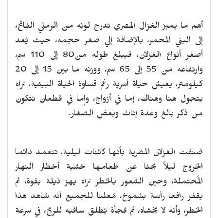
أهم ما يميز الغزال المصري تدرج لونه من الرملي الفاتح،
إلى البني المحمر، بالإضافة إلي صغر حجمه، حيث يُعد
أصغر أنواع الغزلان، فيبلغ طوله من80 إلى 110 سم،
وارتفاعه من 55 إلى 65 سم، ووزنه ما بين 15 إلى 20
كيلومتر، يعيش حياة أسرية رغم قساوة الحياة البيئية، تراه
يتجول هنا وهناك، إما في أزواج، وإما في قطعان تتكون
من ذكر بالغ وعدة إناث وبعض الصغار.
صُنفت الغزلان المصرية بأنها كائنات ليلية، تتعمد دائما
الخروج ليلاً بحثا عن طعامها خشية أخطار النهار
المُحتملة، وحين الشعور بالخطر نراه يهز ذيلة بقوة، ثم
يقفز رافعا رأسة بشموخ، مُعلنا للجميع أنه شاهد هذا
الخطر، وأنه لا يخشاه، ثم فجأة يُطلق ساقيه للريح، في سرعة