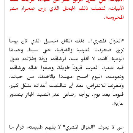
الأبيات، ففي القرن الرابع عشر من الميلاد، خرجت تلك
الأبيات، لتصف ذلك الجمال الذي يزين صحراء مصر
المحروسة.
"الغزال المصري".. ذلك الكائن الجميل الذي كان يوماً
يُزين صحراءنا الغربية والشرقية، حتي سيناء وجبالها
الوعرة، كانت لا تخلو منه، لرشاقته ورقة إطلالته تغزل
فيه شعراء العرب قروناً طويلة، وصفوا جماله ورشاقته
ونعومته، اليوم أصبح مهددا بالاختفاء من حياتنا،
ومعرضا للانقراض، بعد أن تناقصت أعداده بشكل كبير،
فيوما بعد يوم، يواجه رصاص غدر الصيد الجائر بصدور
عارية.
من لا يعرف "الغزال المصري" لا يفهم طبيعته، فرغم ما