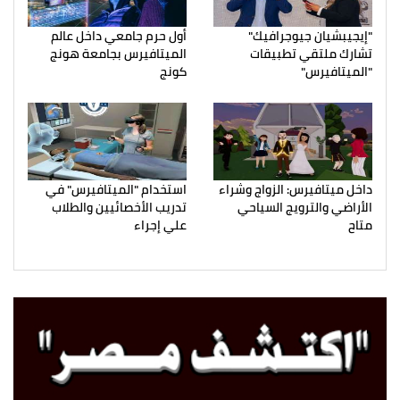
"إيجيبشيان جيوجرافيك"
أول حرم جامعي داخل عالم
تشارك ملتقي تطبيقات
الميتافيرس بجامعة هونج
"الميتافيرس"
كونج
داخل ميتافيرس: الزواج وشراء
استخدام "الميتافيرس" في
الأراضي والترويج السياحي
تدريب الأخصائيين والطلاب
متاح
علي إجراء