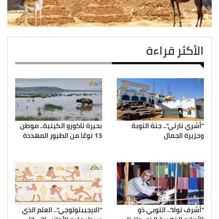
الأكثر قراءة
"أشري نارتي".. جنة النوبة
بحيرة ناكورو الكينية.. موطن
وجزيرة الجمال
13 نوعًا من الطيور المهددة
"أشرف نولا".. النوبي ذو
"الايجيبتولوجي".. العلم الذي