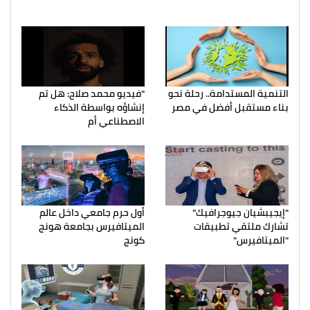
التنمية المستدامة.. رحلة نحو
"فيديو محمد صلاح: هل تم
بناء مستقبل أفضل في مصر
إنشاؤه بواسطة الذكاء
الاصطناعي أم
"إيجيبشيان جيوجرافيك"
أول حرم جامعي داخل عالم
تشارك ملتقي تطبيقات
الميتافيرس بجامعة هونج
"الميتافيرس"
كونج