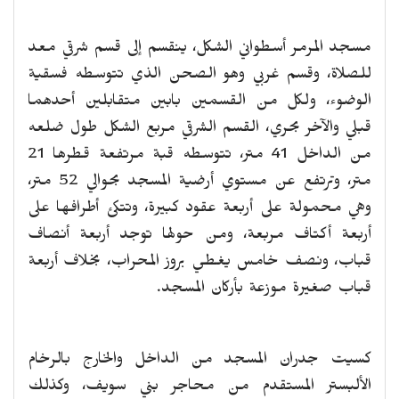
مسجد المرمر أسطواني الشكل، ينقسم إلى قسم شرقي معد
للصلاة، وقسم غربي وهو الصحن الذي تتوسطه فسقية
الوضوء، ولكل من القسمين بابين متقابلين أحدهما
قبلي والآخر بحري، القسم الشرقي مربع الشكل طول ضلعه
من الداخل 41 متر، تتوسطه قبة مرتفعة قطرها 21
متر، وترتفع عن مستوي أرضية المسجد بحوالي 52 متر،
وهي محمولة على أربعة عقود كبيرة، وتتكئ أطرافها على
أربعة أكتاف مربعة، ومن حولها توجد أربعة أنصاف
قباب، ونصف خامس يغطي بروز المحراب، بخلاف أربعة
قباب صغيرة موزعة بأركان المسجد.
كسيت جدران المسجد من الداخل والخارج بالرخام
الألبستر المستقدم من محاجر بني سويف، وكذلك