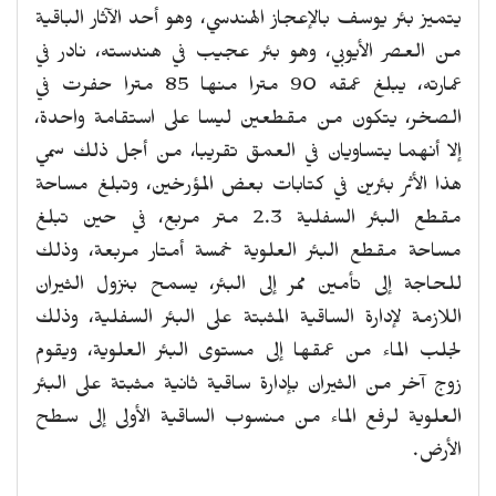
يتميز بئر يوسف بالإعجاز الهندسي، وهو أحد الآثار الباقية
من العصر الأيوبي، وهو بئر عجيب في هندسته، نادر في
عمارته، يبلغ عمقه 90 مترا منها 85 مترا حفرت في
الصخر، يتكون من مقطعين ليسا على استقامة واحدة،
إلا أنهما يتساويان في العمق تقريبا، من أجل ذلك سمي
هذا الأثر بئرين في كتابات بعض المؤرخين، وتبلغ مساحة
مقطع البئر السفلية 2.3 متر مربع، في حين تبلغ
مساحة مقطع البئر العلوية خمسة أمتار مربعة، وذلك
للحاجة إلى تأمين ممر إلى البئر، يسمح بنزول الثيران
اللازمة لإدارة الساقية المثبتة على البئر السفلية، وذلك
لجلب الماء من عمقها إلى مستوى البئر العلوية، ويقوم
زوج آخر من الثيران بإدارة ساقية ثانية مثبتة على البئر
العلوية لرفع الماء من منسوب الساقية الأولى إلى سطح
الأرض.