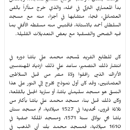
بدأ المعماري التركي في عمله، والذي خرج متأثراً بالفن
العثمانلي، فجاء متشابها في أجزاء منه مع مسجد
السلطان أحمد بالاستانة، فاقتبس منه مسقطه الأفقي بما
فيه الصحن والفسقية مع بعض التعديلات القليلة.
كان للطابع الفريد لمسجد محمد علي باشا دوره في
انتشار ذلك التصميم، ساعد علي ذلك ازدياد المهندسين
الأتراك الذين رافقوا ولاة مصر من قبل السلاطين
العثمانيين، وقد كان أول نموذج يخرج إلي النور على هذا
النسق هو مسجد سليمان باشا، أو سارية الجبل بالقلعة،
وكان ذلك قبل بناء مسجد محمد علي باشا بأكثر من
ثلاثة قرون، تحديدا في 1527 ميلادية، ثم مسجد سنان
باشا بحي بولاق سنة 1571، ومسجد الملكة صفية في
1610 ميلادية، فمسجد محمد بك أبي الذهب في