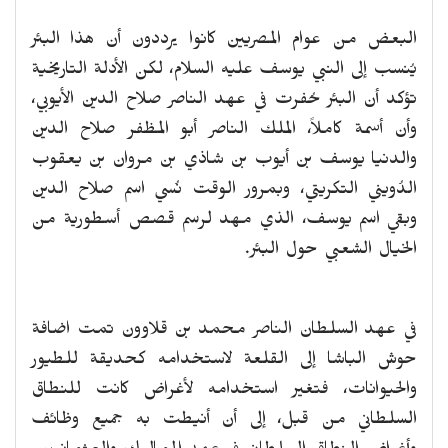
البعض من عوام المصريين كانوا يرددون أن هذا البئر
يُنسب إلى النبي يوسف عليه السلام، لكن الأدلة التاريخية
تؤكد أن البئر حُفرت في عهد الناصر صلاح الدين الأيوبي،
وأن أسمة كاملاً، الملك الناصر أبو المظفر صلاح الدين
والدنيا يوسف بن أيوب بن شاذي بن مروان بن يعقوب
الدُويني التكريتي، وبمرور الوقت نُسي اسم صلاح الدين
وبقي اسم يوسف، الذي مهد لرسم قصص أسطورية من
الخيال الشعبي حول البئر.
في عهد السلطان الناصر محمد بن قلاوون تمت اضافة
حوش الباشا إلى القلعة لاستخدامه كحديقة للطيور
والحيوانات، فتغير استخدامه لأغراض كانت للنطاق
السلطاني من قبل، إلى أن أنيطت به جميع وظائف