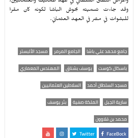
وأغراض النطاق السلطاني في عهد المماليك والعثمانيين،
وقد جاءت تسميته بحوش الباشا لكونه كان مقرا
للبشوات في مصر في العهد العثماني.
جامع محمد علي باشا
الجامع المرمر
مسجد الألبستر
باسكال كوست
يوسف بشناق
المهندس المعماري
مسجد السلطان أحمد
السلاطين العثمانيين
سارية الجبل
الملكة صفية
بئر يوسف
محمد بن قلاوون
Twitter
FaceBock