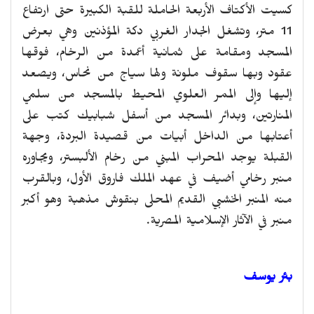
كسيت الأكتاف الأربعة الحاملة للقبة الكبيرة حتى ارتفاع
11 متر، وتشغل الجدار الغربي دكة المؤذنين وهي بعرض
المسجد ومقامة على ثمانية أعمدة من الرخام، فوقها
عقود وبها سقوف ملونة ولها سياج من نحاس، ويصعد
إليها وإلى الممر العلوي المحيط بالمسجد من سلمي
المنارتين، وبدائر المسجد من أسفل شبابيك كتب على
أعتابها من الداخل أبيات من قصيدة البردة، وجهة
القبلة يوجد المحراب المبني من رخام الألبستر، ويجاوره
منبر رخامي أضيف في عهد الملك فاروق الأول، وبالقرب
منه المنبر الخشبي القديم المحلى بنقوش مذهبة وهو أكبر
منبر في الآثار الإسلامية المصرية.
بئر يوسف