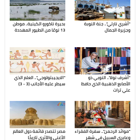
"أشري نارتي".. جنة النوبة
بحيرة ناكورو الكينية.. موطن
وجزيرة الجمال
13 نوعًا من الطيور المهددة
"أشرف نولا".. النوبي ذو
"الايجيبتولوجي".. العلم الذي
الأصابع الذهبية الذي حافظ
سيطر عليه الأجانب (3 - 3)
علي تراث
"موائد الرحمن".. سفرة الفقراء
مصر تتصدر قائمة دول العالم
وعابري السبيل في شهر
الأغني والآثري تاريخًا