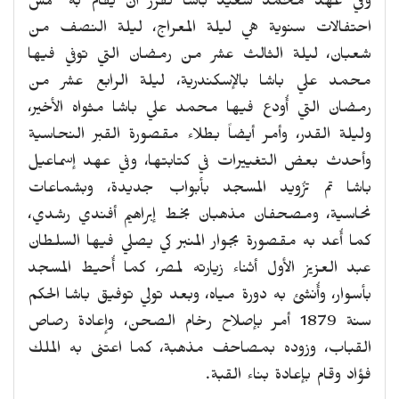
وفي عهد محمد سعيد باشا تقرر أن يقام به خمس
احتفالات سنوية هي ليلة المعراج، ليلة النصف من
شعبان، ليلة الثالث عشر من رمضان التي توفي فيها
محمد علي باشا بالإسكندرية، ليلة الرابع عشر من
رمضان التي أُودع فيها محمد علي باشا مثواه الأخير،
وليلة القدر، وأمر أيضاً بطلاء مقصورة القبر النحاسية
وأحدث بعض التغييرات في كتابتها، وفي عهد إسماعيل
باشا تم تزُويد المسجد بأبواب جديدة، وبشماعات
نحاسية، ومصحفان مذهبان بخط إبراهيم أفندي رشدي،
كما أُعد به مقصورة بجوار المنبر كي يصلي فيها السلطان
عبد العزيز الأول أثناء زيارته لمصر، كما أُحيط المسجد
بأسوار، وأُنشئ به دورة مياه، وبعد تولي توفيق باشا الحكم
سنة 1879 أمر بإصلاح رخام الصحن، وإعادة رصاص
القباب، وزوده بمصاحف مذهبة، كما اعتنى به الملك
فؤاد وقام بإعادة بناء القبة.