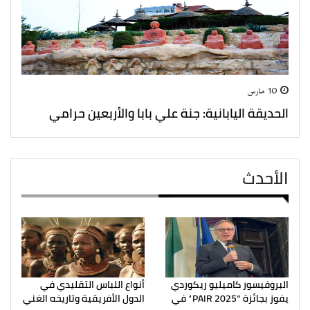
10 مارس
الحديقة اليابانية: جنة علي بابا والأربعين حرامي
الأحدث
البروفيسور كاميليو ريكوردي
أنواع اللباس التقليدي في
يفوز بجائزة “PAIR 2025” في
الدول الأفريقية وتاريخه الغني