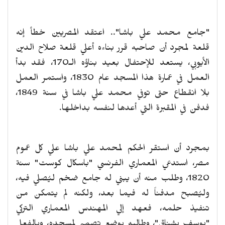
"جامع محمد علي باشا".. اعتقد المصريين خطأ إنه
قلعة لمجرد أن صاحبه قرر بناءه أعلي قلعة صلاح الدين
الأيوبي، يستعد للإحتفال بعيد بناؤه الـ170، فقد بدأ
العمل في عمارة هذا المسجد عام 1830، واستمر العمل
بلا انقطاع حتى توفي محمد علي باشا في سنة 1849،
فدفن في المقبرة التي أعدها لنفسه بداخلها.
بمجرد أن استقر الحكم لمحمد علي باشا علي كل عموم
مصر، استدعي المعماري الفرنسي "باسكال كوست" سنة
1820، وطلب منه أن يبني له جامع ضخم ليُصلي فيه،
وليُصبح مدفناً له فيما بعد، ولكنه لم يتمكن من
تنفيذ حلمه، فعهد إلي المهندس المعماري التركي
"يوسف بشناق"، وطالبه بوضع تصميم لمسجده، وبالفعل