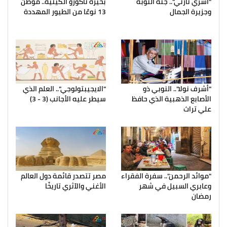
"أشري نارتي".. جنة النوبة
بحيرة ناكورو الكينية.. موطن
وجزيرة الجمال
13 نوعًا من الطيور المهددة
"أشرف نولا".. النوبي ذو
"الايجيبتولوجي".. العلم الذي
الأصابع الذهبية الذي حافظ
سيطر عليه الأجانب (3 - 3)
علي تراث
"موائد الرحمن".. سفرة الفقراء
مصر تتصدر قائمة دول العالم
وعابري السبيل في شهر
الأغني والآثري تاريخًا
رمضان