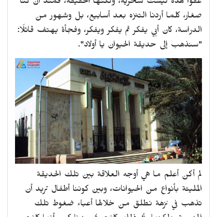
عفوا هذه ليست سخرية، ولكنها الحقيقة، فمنذ أن كنا
صغار، كلما أردنا التنزه بعد أسابيع، بل وشهور من
الدراسة، كان أبي يفكر ثم يفكر ويفكر، وفجأة يهتف قائلًا:
"سنذهب إلى حديقة الحيوان يا أولاد".
لم أكن أعلم ما هي أوجه العلاقة بين تلك الحديقة
المليئة بأنواع من الحيوانات، وبين كوننا أطفال تريد أن
تذهب في نزهة نطلق من خلالها أعباء ضغوط تلك