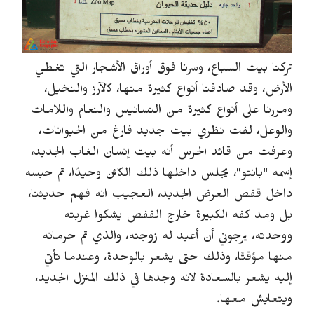
تركنا بيت السباع، وسرنا فوق أوراق الأشجار التي تغطي
الأرض، وقد صادفنا أنواع كثيرة منها، كالآرز والنخيل،
ومررنا على أنواع كثيرة من النسانيس والنعام واللامات
والوعل، لفت نظري بيت جديد فارغ من الحيوانات،
وعرفت من قائد الحرس أنه بيت إنسان الغاب الجديد،
إسمه "بانتو"، يجلس داخلها ذلك الكائن وحيدًا، تم حبسه
داخل قفص العرض الجديد، العجيب انه فهم حديثنا،
بل ومد كفه الكبيرة خارج القفص يشكوا غربته
ووحدته، يرجوني أن أعيد له زوجته، والذي تم حرمانه
منها مؤقتًا، وذلك حتى يشعر بالوحدة، وعندما تأتي
إليه يشعر بالسعادة لانه وجدها في ذلك المنزل الجديد،
ويتعايش معها.