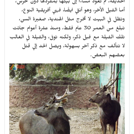
الحديقة، ثم تعود مساءا إلى بيتها بمفردها دون حرس،
أما الفيل الأخر، وهو أنثي ايضًا، فهي أفريقية النوع،
وتظل في البيت لا تخرج مثل الهندية، صغيرة السن،
تبلغ من العمر 30 عام فقط، ومنذ عشرة أعوام جائت
تلك الفيلة مع فيل ذكر، ولكنه توفى، والفيلة في الغالب
لا تتألف مع ذكر آخر بسهولة، ويصل الحد إلي قتل
بعضهم البعض.