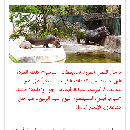
داخل قفص القرود استيقظت "سامية"، تلك القردة
التي جاءت من "غابات الكونغو"، مبكراً على غير
عادتها، ثم أسرعت لتيقظ أبناءها "جو" و"نادية" قائلة:
"هيا يا أبنائي، استيقظوا، اليوم عيد الربيع.. هيا حتى
تشاهدون الإنسان"....!!