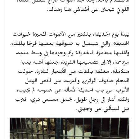
الاصطدام بأحد، وقد تجد أصوات صراخ لبعض النساء
اللواتي تبحثن عن أطفالهن هنا وهناك.
يبدأ يوم الحديقة، بالكثير من الأصوات المميزة لحيوانات
الحديقة، والتي تستقبل به ضيوفها، بعضها فرحًا باللقاء،
وأغلبها متذمرًا، فالحديقة رغم وجودها في وسط مدينه
مزدحمة، إلا إن تصميمها الفريد، جعلها أشبه بغابة
متكاملة، مغلقة بالمئات من الأشجار النادرة، حاولت
اقتحام صفوف الزائرين واقتربت من قفص الوعل
الأقرب من باب الحديقة لأسأله عن همومه لم يجيب،
ولكنه أشار إلى رجل طويل، يحمل مسدس ناري، اقترب
مني ليسألني عن وجهتي.