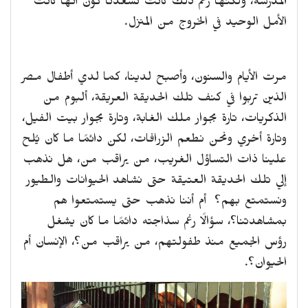
المدرسة، ولكنها رغم ذلك كانت تُسعدنا كون أنها كانت
الأمل الوحيد في الخروج من المنزل.
مرت الأيام والسنون، وأصبح لدينا، كما لدي أطفال مصر
الذين تربوا في كنف تلك الحديقة العريقة، ألبوم من
الذكريات، تارة بجوار ملك الغابة، وتارة بجوار بيت الفيل،
وتارة أخري ونحن نطعم الزرافات، لكن دائمًا ما كان يُلح
علينا ذات التساؤل الغريب، من يراقب من، هل نذهب
إلي تلك الحديقة العتيقة حتى نشاهد الحيوانات والطيور
ونستمتع بهم؟ أم أننا نذهب حتى يستمتعوا هم
بمشاهدتنا؟، سؤالًا رغم سذاجته دائمًا ما كان يشغل
رؤس الجميع منذ طفولتهم، من يراقب من؟، الإنسان أم
الحيوان؟.