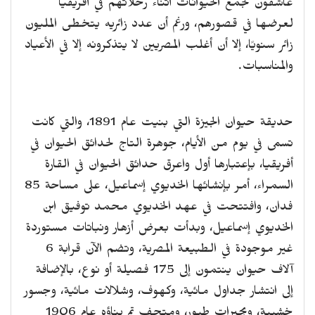
عاشقون لجمع الحيوانات أثناء رحلاتهم في أفريقيا
لعرضها في قصورهم، ورغم أن عدد زائريه يتخطى المليون
زائر سنويًا، إلا أن أغلب المصريين لا يتذكرونه إلا في الأعياد
والمناسبات.
حديقة حيوان الجيزة التي بنيت عام 1891، والتي كانت
تسمى في يوم من الأيام، جوهرة التاج لحدائق الحيوان في
أفريقيا، بإعتبارها أول واعرق حدائق الحيوان في القارة
السمراء، أمر بإنشائها الخديوي إسماعيل، على مساحة 85
فدان، وافتتحت في عهد الخديوي محمد توفيق ابن
الخديوي إسماعيل، وبدأت بعرض أزهار ونباتات مستوردة
غير موجودة في الطبيعة المصرية، وتضم الآن قرابة 6
آلاف حيوان ينتمون إلى 175 فصيلة أو نوع، بالإضافة
إلى انتشار جداول مائية، وكهوف، وشلالات مائية، وجسور
خشبية، وبحيرات طيور، ومتحف تم بناؤه عام 1906