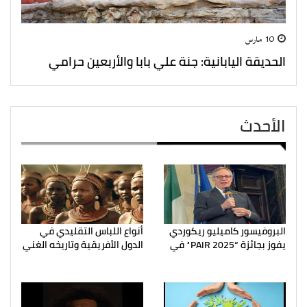
10 مارس
الحديقة اليابانية: جنة علي بابا والأربعين حرامي
الأحدث
البروفيسور كاميليو ريكوردي
أنواع اللباس التقليدي في
يفوز بجائزة “PAIR 2025” في
الدول الأفريقية وتاريخه الغني