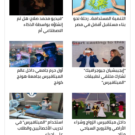
التنمية المستدامة.. رحلة نحو
"فيديو محمد صلاح: هل تم
بناء مستقبل أفضل في مصر
إنشاؤه بواسطة الذكاء
الاصطناعي أم
"إيجيبشيان جيوجرافيك"
أول حرم جامعي داخل عالم
تشارك ملتقي تطبيقات
الميتافيرس بجامعة هونج
"الميتافيرس"
كونج
داخل ميتافيرس: الزواج وشراء
استخدام "الميتافيرس" في
الأراضي والترويج السياحي
تدريب الأخصائيين والطلاب
متاح
علي إجراء