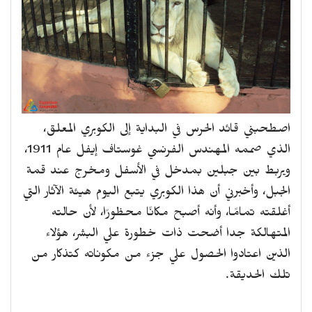
اصطحبني قائد الحرس في البداية إلى الكوبري المعلق،
الذي صممه المهندس الفرنسي غوستاف إيفل عام 1911،
ويربط بين جبلين بمدخل في الأسفل ومخرج عند قمة
الجبل، وأخبرني أن هذا الكوبري يتبع اليوم هيئة الآثار التي
أغلقته تمامًا، وأنه أصبح مكانًا محظورًا، لأن حالته
المتهالكة جدا أضحت ذات خطورة علي البشر، هؤلاء
الذين اعتادوا الحصول علي جزء من مكوناته كتذكار من
تلك الحديقة.