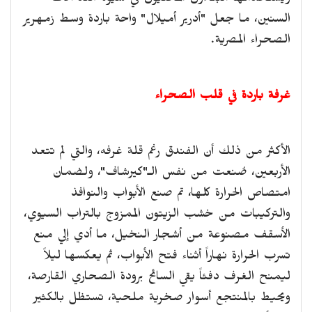
ويستخدمها البناءون المحليون في سيوه منذ آلاف
السنين، ما جعل "أدرير أميلال" واحة باردة وسط زمهرير
الصحراء المصرية.
غرفة باردة في قلب الصحراء
الأكثر من ذلك أن الفندق رغم قلة غرفه، والتي لم تتعد
الأربعين، صُنعت من نفس الـ"كيرشاف"، ولضمان
امتصاص الحرارة كلها، تم صنع الأبواب والنوافذ
والتركيبات من خشب الزيتون الممزوج بالتراب السيوي،
الأسقف مصنوعة من أشجار النخيل، ما أدي إلي منع
تسرب الحرارة نهاراً أثناء فتح الأبواب، ثم يعكسها ليلاً
ليمنح الغرف دفئاً يقي السائح برودة الصحاري القارصة،
ويحيط بالمنتجع أسوار صخرية ملحية، تستظل بالكثير