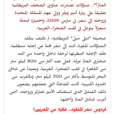
العالم؟".. تساؤلات تصدرت عناوين الصحف البريطانية
تعليقاً علي زيارة أمير ويلز وولي عهد المملكة المتحدة
وزوجته إلي مصر، في مارس 2006، واختياره فندقا
منعزلاً يتوغل في قلب الصحراء الغربية.
صحيفة "ديلى ميل" البريطانية، لم تكتف بتلك
التساؤلات المثيرة، أتت إلي مصر بحثاً عن إجابة منطقية،
تلك الإجابة اضطرتها لرحلة داخل واحدة من أشد
صحاري العالم عزلة، فعلي بُعد أكثر من 800 كيلو متر
من القاهرة في قلب الصحراء الغربية، وبعيداً عن شاطئ
البحر المتوسط بأكثر من 300 كيلو متر، وبالقرب من
الحدود الليبية، كانت المفاجأة التي جعلتهم يضعون
ذلك الفندق الذي استضاف الأمير تشارلز وزوجته، ضمن
أغرب فنادق العالم وأجملها.
فردوس مصر المفقود.. غائبة عن المصريين!