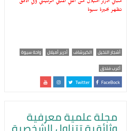
مباني أدرير أميلال من أعلي المبني الرئيسي وفي الافق
تظهر بحيرة سيوة
أشجار النخيل
الكيرشاف
أدرير أميلال
واحة سيوة
أغرب فندق
Twitter
FaceBock
مجلة علمية معرفية
وثائقية تتناول الشخصية