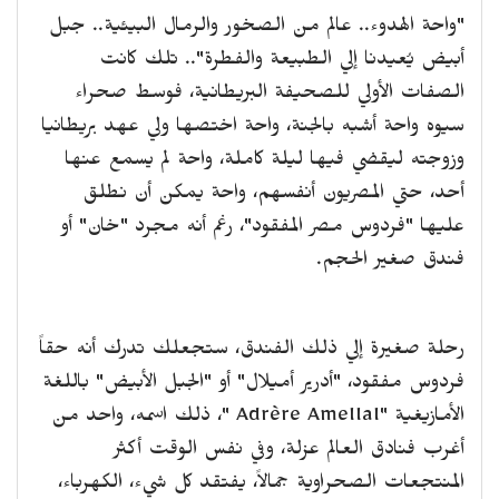
"واحة الهدوء.. عالم من الصخور والرمال البيئية.. جبل
أبيض يُعيدنا إلي الطبيعة والفطرة".. تلك كانت
الصفات الأولي للصحيفة البريطانية، فوسط صحراء
سيوه واحة أشبه بالجنة، واحة اختصها ولي عهد بريطانيا
وزوجته ليقضي فيها ليلة كاملة، واحة لم يسمع عنها
أحد، حتي المصريون أنفسهم، واحة يمكن أن نطلق
عليها "فردوس مصر المفقود"، رغم أنه مجرد "خان" أو
فندق صغير الحجم.
رحلة صغيرة إلي ذلك الفندق، ستجعلك تدرك أنه حقاً
فردوس مفقود، "أدرير أميلال" أو "الجبل الأبيض" باللغة
الأمازيغية "
Adrère Amellal
"، ذلك اسمه، واحد من
أغرب فنادق العالم عزلة، وفي نفس الوقت أكثر
المنتجعات الصحراوية جمالاً، يفتقد كل شيء، الكهرباء،