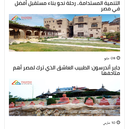
التنمية المستدامة.. رحلة نحو بناء مستقبل أفضل
في مصر
08 مايو
جاير أندرسون: الطبيب العاشق الذي ترك لمصر أهم
متاحفها
10 مارس