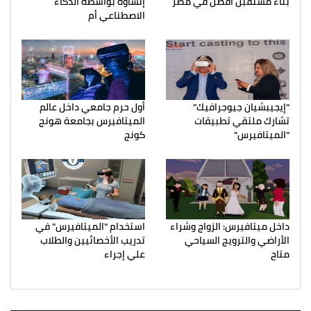
بناء مستقبل أفضل في مصر
إنشاؤه بواسطة الذكاء
الاصطناعي أم
"إيجيبشيان جيوجرافيك"
أول حرم جامعي داخل عالم
تشارك ملتقي تطبيقات
الميتافيرس بجامعة هونج
"الميتافيرس"
كونج
داخل ميتافيرس: الزواج وشراء
استخدام "الميتافيرس" في
الأراضي والترويج السياحي
تدريب الأخصائيين والطلاب
متاح
علي إجراء