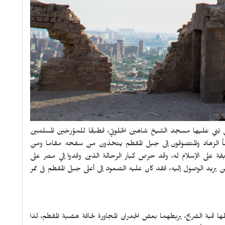
ي بُني عليها مسجد الشيخ شاهين الخلوتي، فطبقًا للمؤرخين المسلمين
لجأ الزهاد والمتصوفون إلى جبل المقطم يتخذون من سفحه مقاما ومن
قة على الإسلام له، وقد حرص كبار الرحالة الذين وفدوا إلي مصر على
من يريد الوصول إليه، فقد كان عليه الصعود إلى أعلى جبل المقطم فى ممر
ا قبة الضريح، يربطهما بعض الجدران المجاورة لحافة هضبة المقطم، لذا