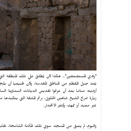
"وادي المستضعفين".. هكذا كان يُطلق علي تلك المنطقة الت
يُعد جبل المقطم من المناطق المقدسة، وكان طبيعيا أن ي
أوديته مناما بعد أن عرفوا تقديس الديانات السماوية الساب
زيارة ضريح الشيخ شاهين الخلوتى، برغم المشقة التى يتكبدها 
غير معبد أو ممهد، وكثير الانحدار.
واليوم، لم يتبق من المسجد سوي تلك المأذنة الشامخة، تقابله