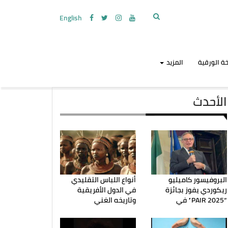
English
ة الورقية
المزيد
الأحدث
البروفيسور كاميليو
أنواع اللباس التقليدي
ريكوردي يفوز بجائزة
في الدول الأفريقية
“PAIR 2025” في
وتاريخه الغني