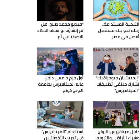
التنمية المستدامة..
"فيديو محمد صلاح: هل
رحلة نحو بناء مستقبل
تم إنشاؤه بواسطة الذكاء
أفضل في مصر
الاصطناعي أم
"إيجيبشيان جيوجرافيك"
أول حرم جامعي داخل
تشارك ملتقي تطبيقات
عالم الميتافيرس بجامعة
"الميتافيرس"
هونج كونج
داخل ميتافيرس: الزواج
استخدام "الميتافيرس"
وشراء الأراضي والترويج
في تدريب الأخصائيين