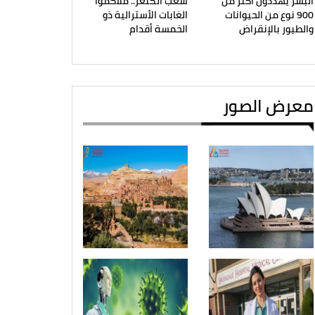
البشر يهددون أكثر من
شعب الكنغر.. ملاكموا
900 نوع من الحيوانات
الغابات الأسترالية ذو
والطيور بالإنقراض
الخمسة أقدام
معرض الصور