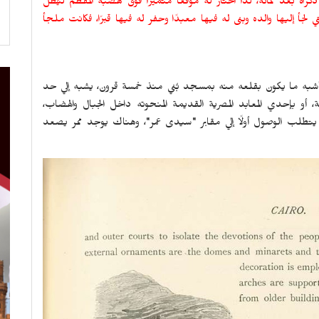
كراه بعد مماته، لذا اختار له موقعًا متميزًا فوق هضبة المقطم ليُطل
 لجأ إليها والده وبنى له فيها معبدًا وحفر له فيها قبرًا، فكانت ملجأ
 أشبه ما يكون بقلعه منه بمسجد بُني منذ خمسة قرون، يشبه إلي حد
أو بإحدي المعابد المصرية القديمة المنحوته داخل الجبال والهضاب،
 يتطلب الوصول أولًا إلي مقابر "سيدى عمر"، وهناك يوجد ممر يصعد