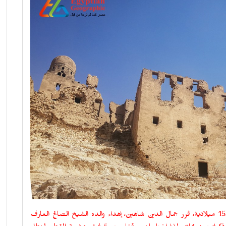
منذ ما يقرب من خمسة قرون مضت، وتحديدًا في عام 1538 ميلادية، قرر جمال الدين شاهين، إهداء والده الشيخ الصالح العارف