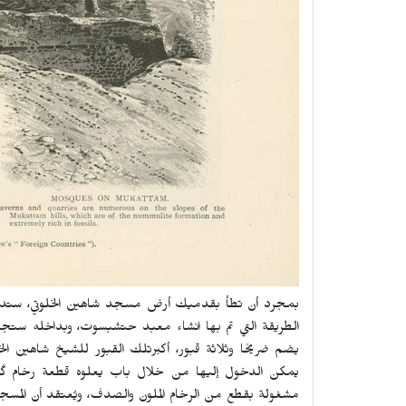
بمجرد أن تطأ بقدميك أرض مسجد شاهين الخلوتي، ستدرك إن
الطريقة التي تم بها انشاء معبد حتشبسوت، وبداخله ستجد
يضم ضريحًا وثلاثة قبور، أكبرتلك القبور للشيخ شاهين ال
يمكن الدخول إليها من خلال باب يعلوه قطعة رخام كُتب
مشغولة بقطع من الرخام الملون والصدف، ويُعتقد أن المسجد