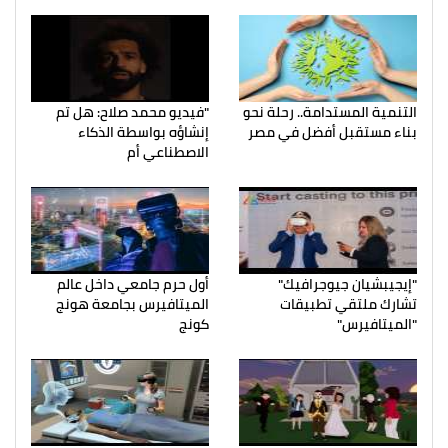
التنمية المستدامة.. رحلة نحو
"فيديو محمد صلاح: هل تم
بناء مستقبل أفضل في مصر
إنشاؤه بواسطة الذكاء
الاصطناعي أم
"إيجيبشيان جيوجرافيك"
أول حرم جامعي داخل عالم
تشارك ملتقي تطبيقات
الميتافيرس بجامعة هونج
"الميتافيرس"
كونج