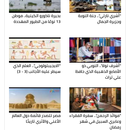
"أشري نارتي".. جنة النوبة
بحيرة ناكورو الكينية.. موطن
وجزيرة الجمال
13 نوعًا من الطيور المهددة
"أشرف نولا".. النوبي ذو
"الايجيبتولوجي".. العلم الذي
الأصابع الذهبية الذي حافظ
سيطر عليه الأجانب (3 - 3)
علي تراث
"موائد الرحمن".. سفرة الفقراء
مصر تتصدر قائمة دول العالم
وعابري السبيل في شهر
الأغني والآثري تاريخًا
رمضان