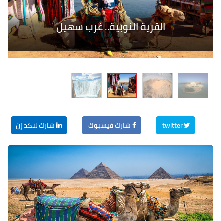
القرية النوبية.. غرب سهيل
twitter
شارك فيسبوك
شارك لنكد إن