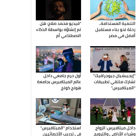
التنمية المستدامة..
"فيديو محمد صلاح: هل
رحلة نحو بناء مستقبل
تم إنشاؤه بواسطة الذكاء
أفضل في مصر
الاصطناعي أم
"إيجيبشيان جيوجرافيك"
أول حرم جامعي داخل
تشارك ملتقي تطبيقات
عالم الميتافيرس بجامعة
"الميتافيرس"
هونج كونج
داخل ميتافيرس: الزواج
استخدام "الميتافيرس"
وشراء الأراضي والترويج
في تدريب الأخصائيين