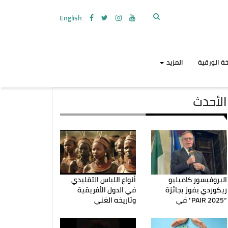
English
ة الورقية
المزيد
الأحدث
البروفيسور كاميليو
أنواع اللباس التقليدي
ريكوردي يفوز بجائزة
في الدول الأفريقية
“PAIR 2025” في
وتاريخه الغني