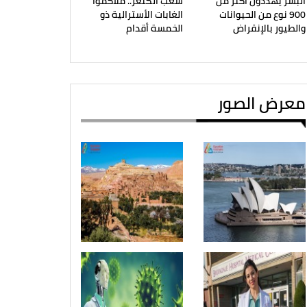
البشر يهددون أكثر من
شعب الكنغر.. ملاكموا
900 نوع من الحيوانات
الغابات الأسترالية ذو
والطيور بالإنقراض
الخمسة أقدام
معرض الصور