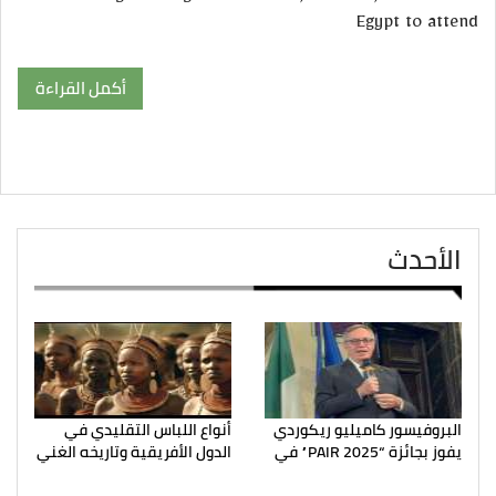
Egypt to attend
أكمل القراءة
الأحدث
البروفيسور كاميليو ريكوردي
أنواع اللباس التقليدي في
يفوز بجائزة “PAIR 2025” في
الدول الأفريقية وتاريخه الغني