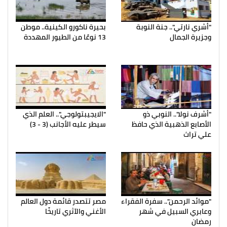
"أشري نارتي".. جنة النوبة
بحيرة ناكورو الكينية.. موطن
وجزيرة الجمال
13 نوعًا من الطيور المهددة
"أشرف نولا".. النوبي ذو
"الايجيبتولوجي".. العلم الذي
الأصابع الذهبية الذي حافظ
سيطر عليه الأجانب (3 - 3)
علي تراث
"موائد الرحمن".. سفرة الفقراء
مصر تتصدر قائمة دول العالم
وعابري السبيل في شهر
الأغني والآثري تاريخًا
رمضان