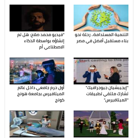
التنمية المستدامة.. رحلة نحو
"فيديو محمد صلاح: هل تم
بناء مستقبل أفضل في مصر
إنشاؤه بواسطة الذكاء
الاصطناعي أم
"إيجيبشيان جيوجرافيك"
أول حرم جامعي داخل عالم
تشارك ملتقي تطبيقات
الميتافيرس بجامعة هونج
"الميتافيرس"
كونج