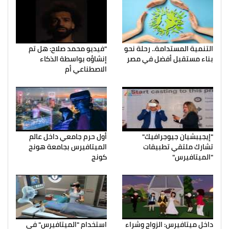
التنمية المستدامة.. رحلة نحو
"فيديو محمد صلاح: هل تم
بناء مستقبل أفضل في مصر
إنشاؤه بواسطة الذكاء
الاصطناعي أم
"إيجيبشيان جيوجرافيك"
أول حرم جامعي داخل عالم
تشارك ملتقي تطبيقات
الميتافيرس بجامعة هونج
"الميتافيرس"
كونج
داخل ميتافيرس: الزواج وشراء
استخدام "الميتافيرس" في