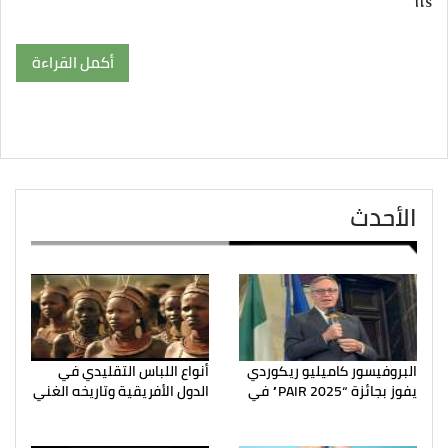
its
أكمل القراءة
الأحدث
البروفيسور كاميليو ريكوردي
أنواع اللباس التقليدي في
يفوز بجائزة “PAIR 2025” في
الدول الأفريقية وتاريخه الغني