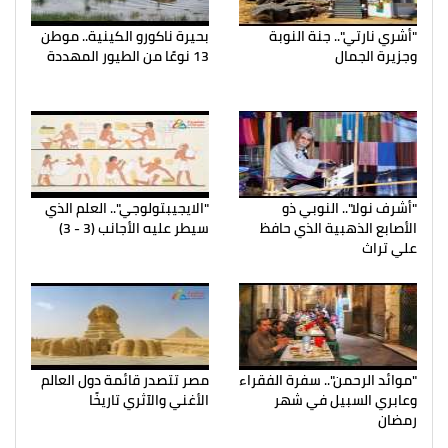
"أشري نارتي".. جنة النوبة
بحيرة ناكورو الكينية.. موطن
وجزيرة الجمال
13 نوعًا من الطيور المهددة
"أشرف نولا".. النوبي ذو
"الايجيبتولوجي".. العلم الذي
الأصابع الذهبية الذي حافظ
سيطر عليه الأجانب (3 - 3)
علي تراث
"موائد الرحمن".. سفرة الفقراء
مصر تتصدر قائمة دول العالم
وعابري السبيل في شهر
الأغني والآثري تاريخًا
رمضان