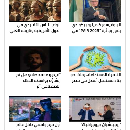
البروفيسور كاميليو ريكوردي
أنواع اللباس التقليدي في
يفوز بجائزة “PAIR 2025” في
الدول الأفريقية وتاريخه الغني
التنمية المستدامة.. رحلة نحو
"فيديو محمد صلاح: هل تم
بناء مستقبل أفضل في مصر
إنشاؤه بواسطة الذكاء
الاصطناعي أم
"إيجيبشيان جيوجرافيك"
أول حرم جامعي داخل عالم