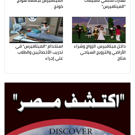
تشارك ملتقي تطبيقات
الميتافيرس بجامعة هونج
"الميتافيرس"
كونج
داخل ميتافيرس: الزواج وشراء
استخدام "الميتافيرس" في
الأراضي والترويج السياحي
تدريب الأخصائيين والطلاب
متاح
علي إجراء