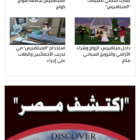
تشارك ملتقي تطبيقات
الميتافيرس بجامعة هونج
"الميتافيرس"
كونج
داخل ميتافيرس: الزواج وشراء
استخدام "الميتافيرس" في
الأراضي والترويج السياحي
تدريب الأخصائيين والطلاب
متاح
علي إجراء