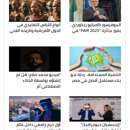
البروفيسور كاميليو ريكوردي
أنواع اللباس التقليدي في
يفوز بجائزة “PAIR 2025” في
الدول الأفريقية وتاريخه الغني
التنمية المستدامة.. رحلة نحو
"فيديو محمد صلاح: هل تم
بناء مستقبل أفضل في مصر
إنشاؤه بواسطة الذكاء
الاصطناعي أم
"إيجيبشيان جيوجرافيك"
أول حرم جامعي داخل عالم