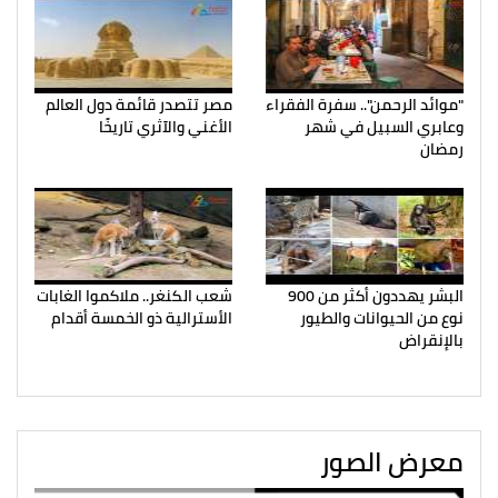
"موائد الرحمن".. سفرة الفقراء
مصر تتصدر قائمة دول العالم
وعابري السبيل في شهر
الأغني والآثري تاريخًا
رمضان
البشر يهددون أكثر من 900
شعب الكنغر.. ملاكموا الغابات
نوع من الحيوانات والطيور
الأسترالية ذو الخمسة أقدام
بالإنقراض
معرض الصور