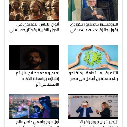
البروفيسور كاميليو ريكوردي
أنواع اللباس التقليدي في
يفوز بجائزة “PAIR 2025” في
الدول الأفريقية وتاريخه الغني
التنمية المستدامة.. رحلة نحو
"فيديو محمد صلاح: هل تم
بناء مستقبل أفضل في مصر
إنشاؤه بواسطة الذكاء
الاصطناعي أم
"إيجيبشيان جيوجرافيك"
أول حرم جامعي داخل عالم