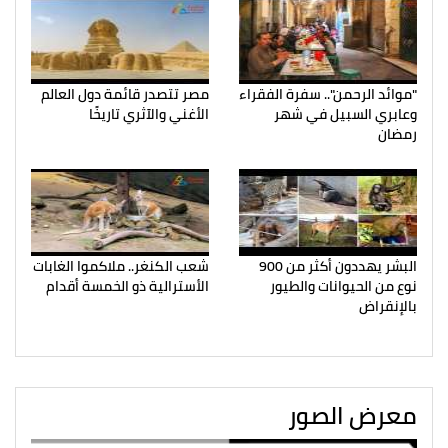
"موائد الرحمن".. سفرة الفقراء
مصر تتصدر قائمة دول العالم
وعابري السبيل في شهر
الأغني والآثري تاريخًا
رمضان
البشر يهددون أكثر من 900
شعب الكنغر.. ملاكموا الغابات
نوع من الحيوانات والطيور
الأسترالية ذو الخمسة أقدام
بالإنقراض
معرض الصور