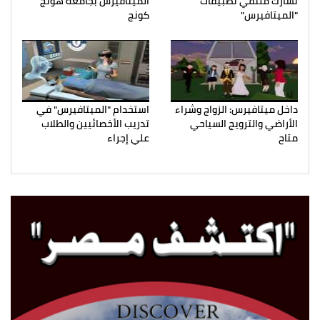
تشارك ملتقي تطبيقات
الميتافيرس بجامعة هونج
"الميتافيرس"
كونج
داخل ميتافيرس: الزواج وشراء
استخدام "الميتافيرس" في
الأراضي والترويج السياحي
تدريب الأخصائيين والطلاب
متاح
علي إجراء