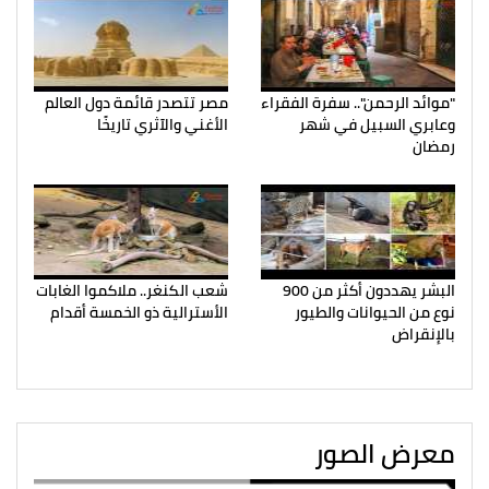
"موائد الرحمن".. سفرة الفقراء
مصر تتصدر قائمة دول العالم
وعابري السبيل في شهر
الأغني والآثري تاريخًا
رمضان
البشر يهددون أكثر من 900
شعب الكنغر.. ملاكموا الغابات
نوع من الحيوانات والطيور
الأسترالية ذو الخمسة أقدام
بالإنقراض
معرض الصور