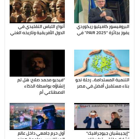
البروفيسور كاميليو ريكوردي
أنواع اللباس التقليدي في
يفوز بجائزة “PAIR 2025” في
الدول الأفريقية وتاريخه الغني
التنمية المستدامة.. رحلة نحو
"فيديو محمد صلاح: هل تم
بناء مستقبل أفضل في مصر
إنشاؤه بواسطة الذكاء
الاصطناعي أم
"إيجيبشيان جيوجرافيك"
أول حرم جامعي داخل عالم