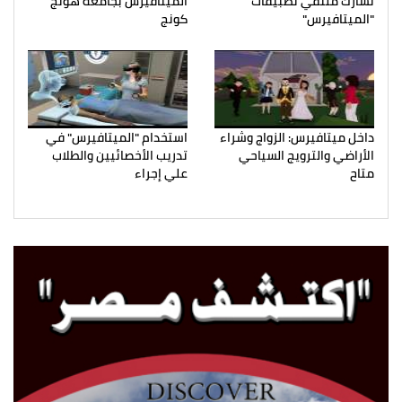
تشارك ملتقي تطبيقات
الميتافيرس بجامعة هونج
"الميتافيرس"
كونج
داخل ميتافيرس: الزواج وشراء
استخدام "الميتافيرس" في
الأراضي والترويج السياحي
تدريب الأخصائيين والطلاب
متاح
علي إجراء