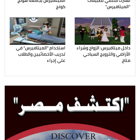
تشارك ملتقي تطبيقات
الميتافيرس بجامعة هونج
"الميتافيرس"
كونج
داخل ميتافيرس: الزواج وشراء
استخدام "الميتافيرس" في
الأراضي والترويج السياحي
تدريب الأخصائيين والطلاب
متاح
علي إجراء