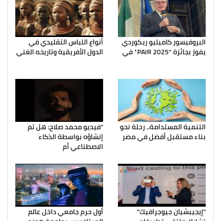
البروفيسور كاميليو ريكوردي
أنواع اللباس التقليدي في
يفوز بجائزة “PAIR 2025” في
الدول الأفريقية وتاريخه الغني
التنمية المستدامة.. رحلة نحو
"فيديو محمد صلاح: هل تم
بناء مستقبل أفضل في مصر
إنشاؤه بواسطة الذكاء
الاصطناعي أم
"إيجيبشيان جيوجرافيك"
أول حرم جامعي داخل عالم