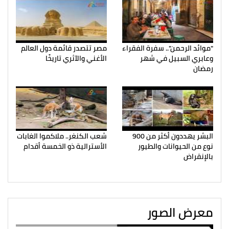
"موائد الرحمن".. سفرة الفقراء
مصر تتصدر قائمة دول العالم
وعابري السبيل في شهر
الأغني والآثري تاريخًا
رمضان
البشر يهددون أكثر من 900
شعب الكنغر.. ملاكموا الغابات
نوع من الحيوانات والطيور
الأسترالية ذو الخمسة أقدام
بالإنقراض
معرض الصور