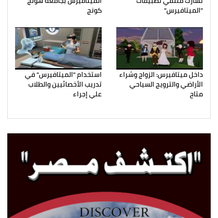
تشارك ملتقي تطبيقات
الميتافيرس بجامعة هونج
"الميتافيرس"
كونج
داخل ميتافيرس: الزواج وشراء
استخدام "الميتافيرس" في
الأراضي والترويج السياحي
تدريب الأخصائيين والطلاب
متاح
علي إجراء