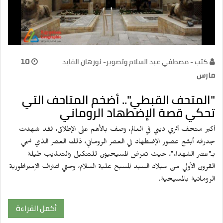
كتب - مصطفي عبد السلام وتصوير- نورهان الفايد
10
مارس
"المتحف القبطي".. أضخم المتاحف التي
تحكي قصة الإضطهاد الروماني
أكبر متحف أثري ديني في العالم، وصف بالأهم على الإطلاق، فقد شهدت
جدرانه أبشع عصور الإضطهاد في العصر الروماني، ذلك العصر الذي سُمي
بـ"عصر الشهداء"، حيث تعرض المسيحيون للتنكيل والتعذيب طيلة
القرون الأولي من ميلاد السيد المسيح علية السلام، وحتي اعتراف الإمبراطورية
الرومانية بالمسيحية.
أكمل القراءة