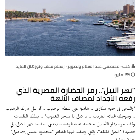
كتب- مصطفي عبد السلام وتصوير- إسلام قطب ونورهان الفايد
29 مايو
"نهر النيل".. رمز الحضارة المصرية الذي
رفعه الأجداد لمصاف الآلهة
"والناس فى حبه سكارى .. هاموا على شطه الرحيب .. آه على سرك الرهيب
.. وموجك التائه الغريب .. يا نيل يا ساحر الغيوب" .. بتلك الكلمات
وقف موسيقار الأجيال محمد عبد الوهاب، يتغنى بعظمة نهر النيل، في
قصيدة "النيل الخالد"، والتي وصف فيها الشاعر "محمود حسن إسماعيل"