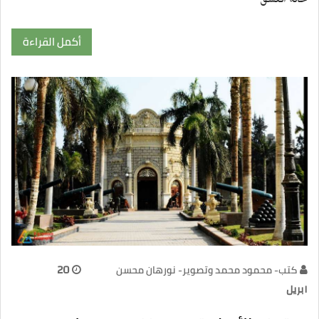
حالة العشق
أكمل القراءة
كتب- محمود محمد وتصوير- نورهان محسن
20
ابريل