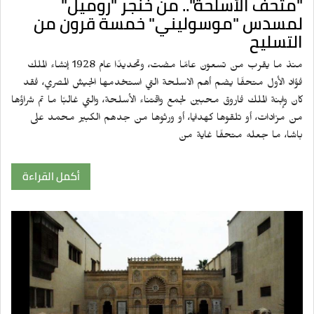
"متحف الأسلحة".. من خنجر "روميل"
لمسدس "موسوليني" خمسة قرون من
التسليح
منذ ما يقرب من تسعون عامًا مضت، وتحديدًا عام 1928 إنشاء الملك
فؤاد الأول متحفًا يضم أهم الاسلحة التي استخدمها الجيش المصري، فقد
كان وإبنة الملك فاروق محبين لجمع واقتناء الأسلحة، والتي غالبًا ما تم شراؤها
من مزادات، أو تلقوها كهدايا، أو ورثوها من جدهم الكبير محمد على
باشا، ما جعله متحفًا غاية من
أكمل القراءة