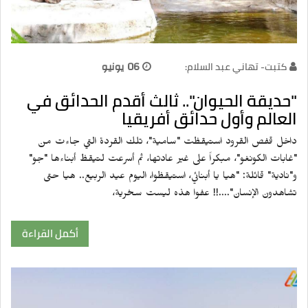
كتبت- تهاني عبد السلام:
06 يونيو
"حديقة الحيوان".. ثالث أقدم الحدائق في
العالم وأول حدائق أفريقيا
داخل قفص القرود استيقظت "سامية"، تلك القردة التي جاءت من
"غابات الكونغو"، مبكراً على غير عادتها، ثم أسرعت لتيقظ أبناءها "جو"
و"نادية" قائلة: "هيا يا أبنائي، استيقظوا، اليوم عيد الربيع.. هيا حتى
تشاهدون الإنسان"....!! عفوا هذه ليست سخرية،
أكمل القراءة