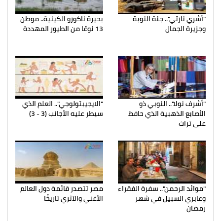
"أشري نارتي".. جنة النوبة
بحيرة ناكورو الكينية.. موطن
وجزيرة الجمال
13 نوعًا من الطيور المهددة
"أشرف نولا".. النوبي ذو
"الايجيبتولوجي".. العلم الذي
الأصابع الذهبية الذي حافظ
سيطر عليه الأجانب (3 - 3)
علي تراث
"موائد الرحمن".. سفرة الفقراء
مصر تتصدر قائمة دول العالم
وعابري السبيل في شهر
الأغني والآثري تاريخًا
رمضان