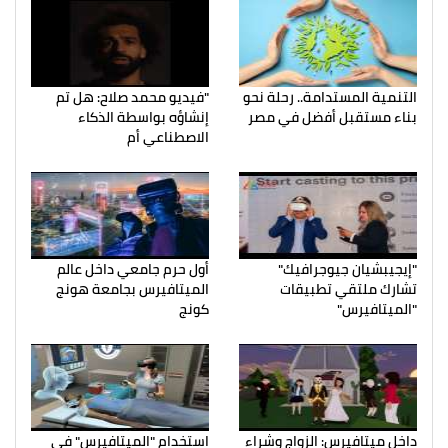
التنمية المستدامة.. رحلة نحو
"فيديو محمد صلاح: هل تم
بناء مستقبل أفضل في مصر
إنشاؤه بواسطة الذكاء
الاصطناعي أم
"إيجيبشيان جيوجرافيك"
أول حرم جامعي داخل عالم
تشارك ملتقي تطبيقات
الميتافيرس بجامعة هونج
"الميتافيرس"
كونج
داخل ميتافيرس: الزواج وشراء
استخدام "الميتافيرس" في